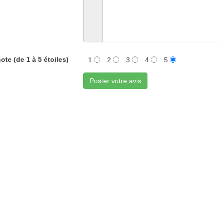
ote (de 1 à 5 étoiles)
1
2
3
4
5
Poster votre avis