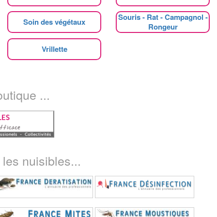
Souris - Rat - Campagnol -
Soin des végétaux
Rongeur
Vrillette
utique ...
les nuisibles...