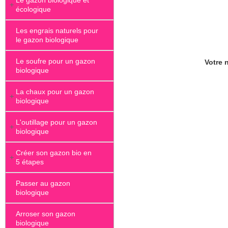
Le gazon biologique et
+
écologique
Les engrais naturels pour
le gazon biologique
Le soufre pour un gazon
Votre n
biologique
La chaux pour un gazon
+
biologique
L'outillage pour un gazon
+
biologique
Créer son gazon bio en
+
5 étapes
Passer au gazon
biologique
Arroser son gazon
biologique