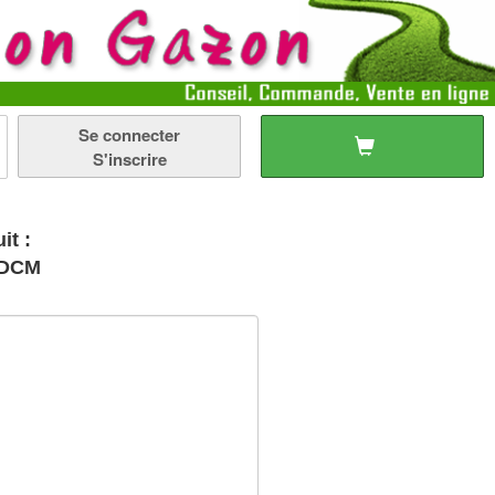
Se connecter
S'inscrire
it :
 DCM