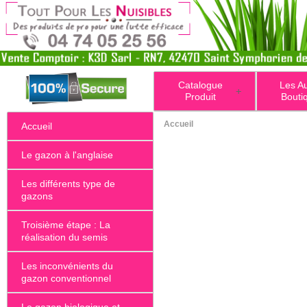
Catalogue
Les A
+
Produit
Bouti
Accueil
Accueil
Le gazon à l'anglaise
Les différents type de
gazons
Troisième étape : La
réalisation du semis
Les inconvénients du
gazon conventionnel