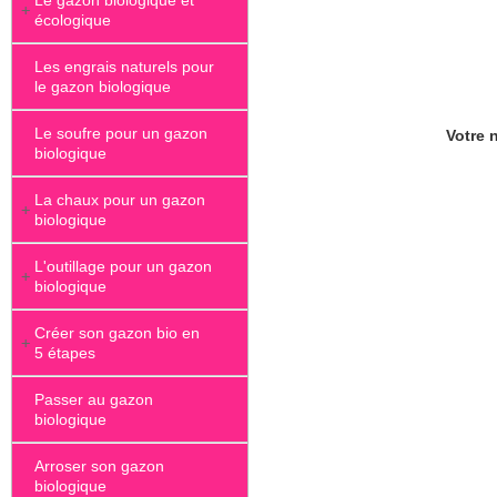
Le gazon biologique et
+
écologique
Les engrais naturels pour
le gazon biologique
Le soufre pour un gazon
Votre n
biologique
La chaux pour un gazon
+
biologique
L'outillage pour un gazon
+
biologique
Créer son gazon bio en
+
5 étapes
Passer au gazon
biologique
Arroser son gazon
biologique