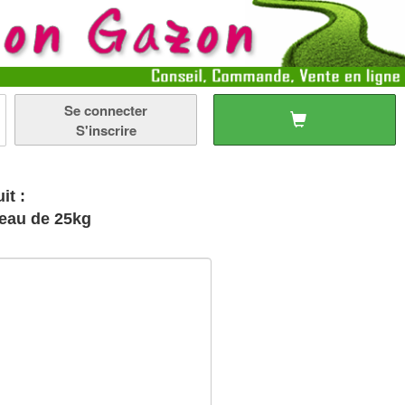
Se connecter
S'inscrire
it :
Seau de 25kg