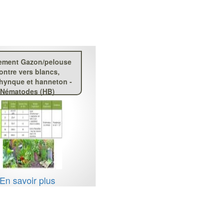
tement Gazon/pelouse
ontre vers blancs,
rhynque et hanneton -
Nématodes (HB)
En savoir plus