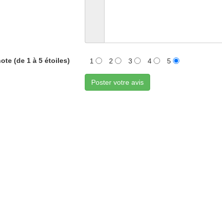
ote (de 1 à 5 étoiles)
1
2
3
4
5
Poster votre avis