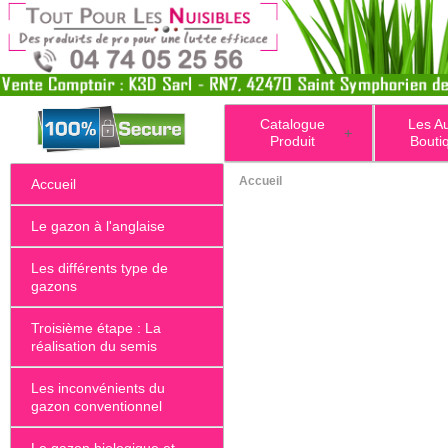
Catalogue
Les A
+
Produit
Bouti
Accueil
Accueil
Le gazon à l'anglaise
Les différents type de
gazons
Troisième étape : La
réalisation du semis
Les inconvénients du
gazon conventionnel