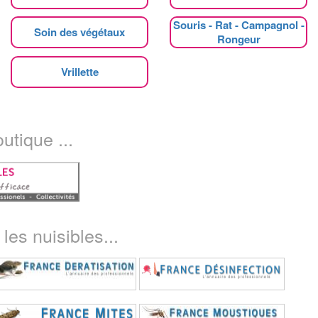
Souris - Rat - Campagnol -
Soin des végétaux
Rongeur
Vrillette
utique ...
les nuisibles...