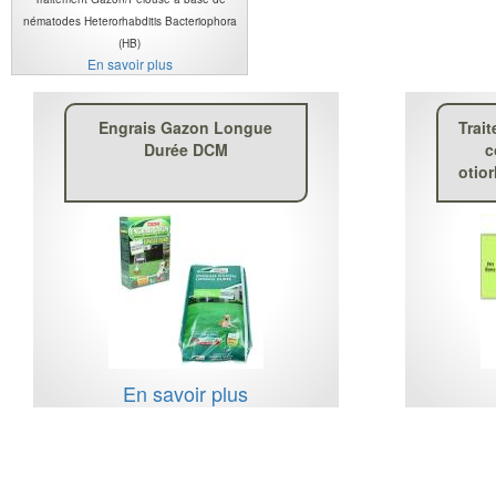
nématodes Heterorhabditis Bacteriophora
(HB)
En savoir plus
Engrais Gazon Longue
Trai
Durée DCM
c
otio
En savoir plus