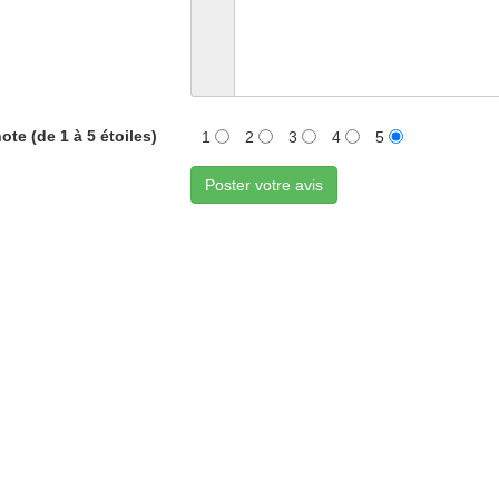
ote (de 1 à 5 étoiles)
1
2
3
4
5
Poster votre avis