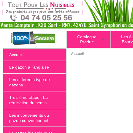
Catalogue
Les A
+
Produit
Bouti
Accueil
Accueil
Le gazon à l'anglaise
Les différents type de
gazons
Troisième étape : La
réalisation du semis
Les inconvénients du
gazon conventionnel