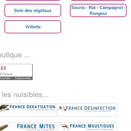
Souris - Rat - Campagnol -
Soin des végétaux
Rongeur
Vrillette
utique ...
les nuisibles...