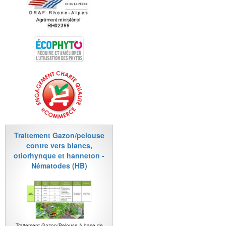
Traitement Gazon/pelouse
contre vers blancs,
otiorhynque et hanneton -
Nématodes (HB)
Traitement Gazon/Pelouse à base de