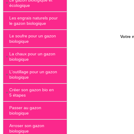
Le gazon biologique et
+
écologique
Les engrais naturels pour
le gazon biologique
Le soufre pour un gazon
Votre n
biologique
La chaux pour un gazon
+
biologique
L'outillage pour un gazon
+
biologique
Créer son gazon bio en
+
5 étapes
Passer au gazon
biologique
Arroser son gazon
biologique