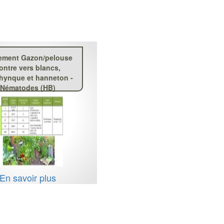
tement Gazon/pelouse
ontre vers blancs,
rhynque et hanneton -
Nématodes (HB)
En savoir plus