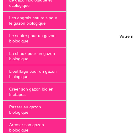
Le gazon biologique et
+
écologique
Les engrais naturels pour
le gazon biologique
Le soufre pour un gazon
Votre n
biologique
La chaux pour un gazon
+
biologique
L'outillage pour un gazon
+
biologique
Créer son gazon bio en
+
5 étapes
Passer au gazon
biologique
Arroser son gazon
biologique