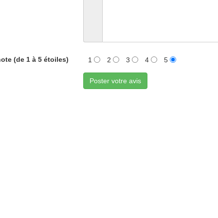
ote (de 1 à 5 étoiles)
1
2
3
4
5
Poster votre avis