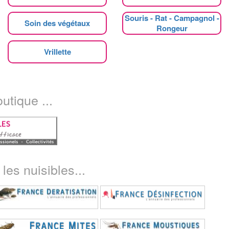
Souris - Rat - Campagnol -
Soin des végétaux
Rongeur
Vrillette
utique ...
les nuisibles...