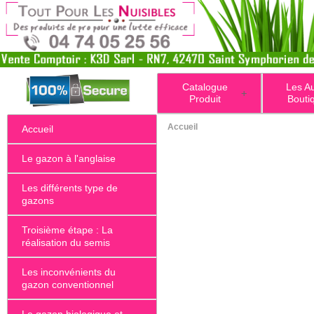
Catalogue
Les A
+
Produit
Bouti
Accueil
Accueil
Le gazon à l'anglaise
Les différents type de
gazons
Troisième étape : La
réalisation du semis
Les inconvénients du
gazon conventionnel