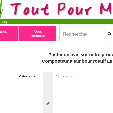
utres
Nous
+
ques
contacter
Poster un avis sur notre produ
Composteur à tambour rotatif L
Votre avis