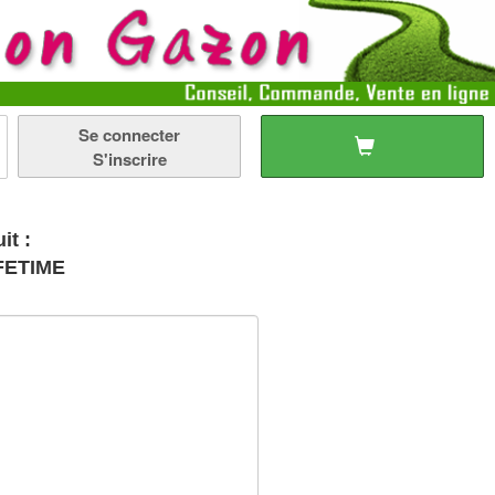
Se connecter
S'inscrire
it :
IFETIME