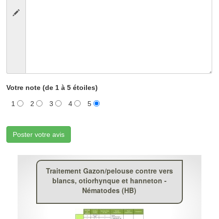
Votre note (de 1 à 5 étoiles)
1
2
3
4
5
Poster votre avis
Traitement Gazon/pelouse contre vers
blancs, otiorhynque et hanneton -
Nématodes (HB)