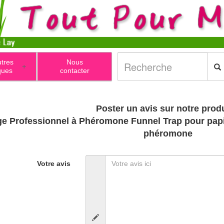
utres
Nous
+
ques
contacter
Poster un avis sur notre produ
Professionnel à Phéromone Funnel Trap pour papillo
phéromone
Votre avis