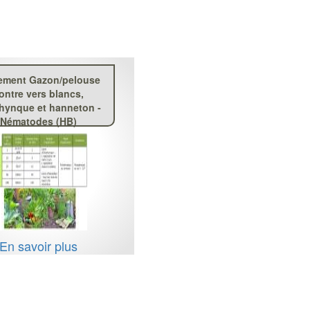
tement Gazon/pelouse
ontre vers blancs,
rhynque et hanneton -
Nématodes (HB)
En savoir plus