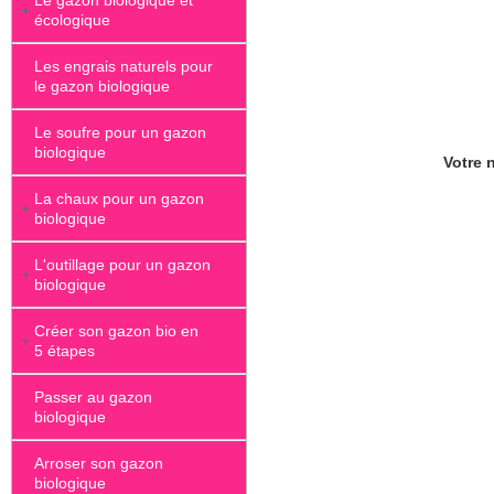
Le gazon biologique et
+
écologique
Les engrais naturels pour
le gazon biologique
Le soufre pour un gazon
biologique
Votre n
La chaux pour un gazon
+
biologique
L'outillage pour un gazon
+
biologique
Créer son gazon bio en
+
5 étapes
Passer au gazon
biologique
Arroser son gazon
biologique