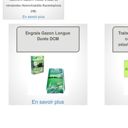
nématodes Heterorhabditis Bacteriophora
(HB)
En savoir plus
Engrais Gazon Longue
Trai
Durée DCM
c
otio
En savoir plus