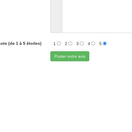
ote (de 1 à 5 étoiles)
1
2
3
4
5
Poster votre avis