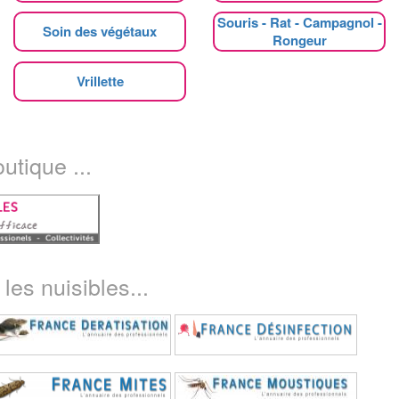
Souris - Rat - Campagnol -
Soin des végétaux
Rongeur
Vrillette
utique ...
les nuisibles...