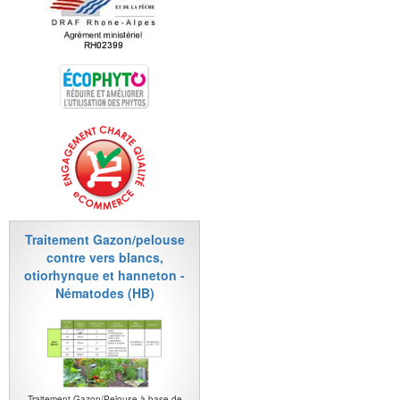
Traitement Gazon/pelouse
contre vers blancs,
otiorhynque et hanneton -
Nématodes (HB)
Traitement Gazon/Pelouse à base de