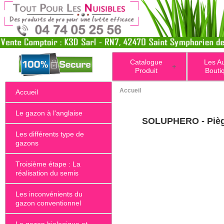
Catalogue
Les A
+
Produit
Bouti
Accueil
Accueil
Le gazon à l'anglaise
SOLUPHERO - Piège 
Les différents type de
gazons
Troisième étape : La
réalisation du semis
Les inconvénients du
gazon conventionnel