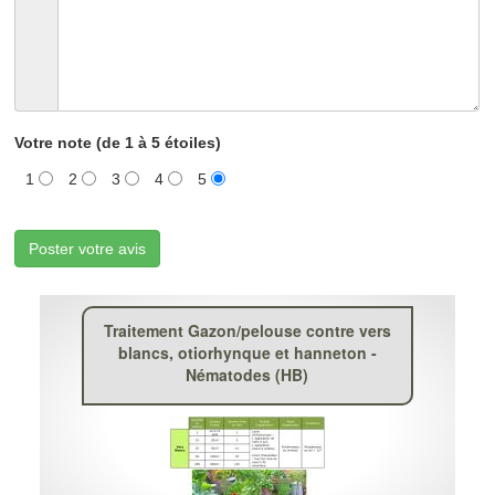
Votre note (de 1 à 5 étoiles)
1
2
3
4
5
Poster votre avis
Traitement Gazon/pelouse contre vers
blancs, otiorhynque et hanneton -
Nématodes (HB)