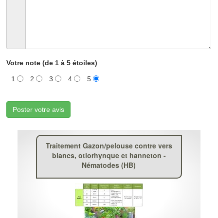
Votre note (de 1 à 5 étoiles)
1
2
3
4
5
Poster votre avis
Traitement Gazon/pelouse contre vers
blancs, otiorhynque et hanneton -
Nématodes (HB)